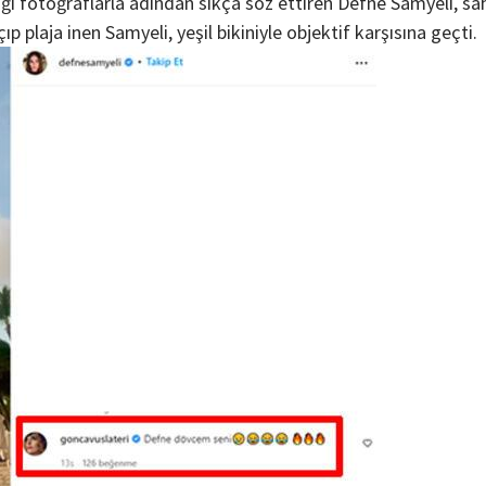
 fotoğraflarla adından sıkça söz ettiren Defne Samyeli, sah
plaja inen Samyeli, yeşil bikiniyle objektif karşısına geçti.