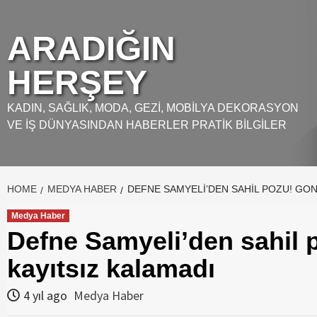
Skip
to
ARADIĞIN
content
HERŞEY
KADIN, SAĞLIK, MODA, GEZI, MOBILYA DEKORASYON
VE İŞ DÜNYASINDAN HABERLER PRATIK BILGILER
HOME
MEDYA HABER
DEFNE SAMYELI’DEN SAHIL POZU! GON
Medya Haber
Defne Samyeli’den sahil 
kayıtsız kalamadı
4 yıl ago
Medya Haber