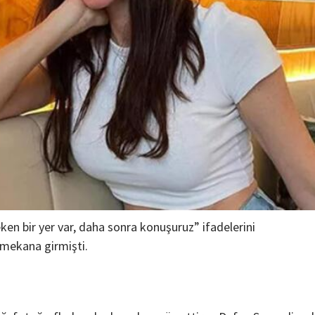
Teknoloji
Çevre Dostu Ulaşım Araçları
2 yıl ago
Medya Haber
Çevre dostu ulaşım araçları karbon ayak izinin
en bir yer var, daha sonra konuşuruz” ifadelerini
azaltılmasında önemli bir role sahiptir. Teknolojinin
ilerlemesi ve çevre bilincinin gelişmesiyle birlikte çe
ı mekana girmişti.
dostu ulaşım araçları yaygınlaşmaya başlamıştır....