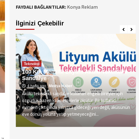
FAYDALI BAĞLANTILAR:
Konya Reklam
İlginizi Çekebilir
Teknoloji
100 Km Menzilli Lityum Akülü Tekerlekli
Sandalye
4 hafta ago
Medya Haber
Akülü tekerlekli sandalye kullanan engelli bireyler için
özgürlük bazen kilometrelerle ölçülür. Bir kullanıcı
vre
evinden çıktığında yalnızca gideceği yeri değil, aküsünün
eve dönüş yoluna yetip yetmeyeceğini...