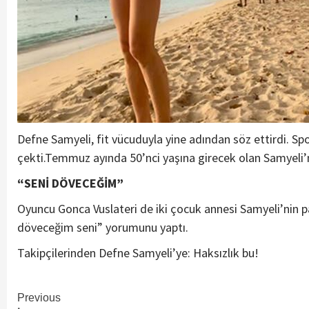
Defne Samyeli, fit vücuduyla yine adından söz ettirdi. Sp
çekti.Temmuz ayında 50’nci yaşına girecek olan Samyeli’ni
“SENİ DÖVECEĞİM”
Oyuncu Gonca Vuslateri de iki çocuk annesi Samyeli’nin pa
döveceğim seni” yorumunu yaptı.
Takipçilerinden Defne Samyeli’ye: Haksızlık bu!
Continue
Previous