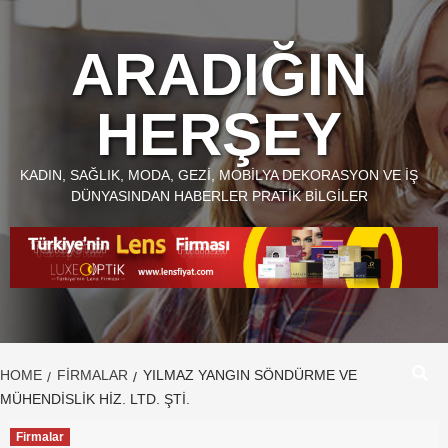
Skip
to
ARADIĞIN
content
HERŞEY
KADIN, SAĞLIK, MODA, GEZI, MOBILYA DEKORASYON VE İŞ
DÜNYASINDAN HABERLER PRATIK BILGILER
HOME
FIRMALAR
YILMAZ YANGIN SÖNDÜRME VE
MÜHENDİSLİK HİZ. LTD. ŞTİ.
Firmalar