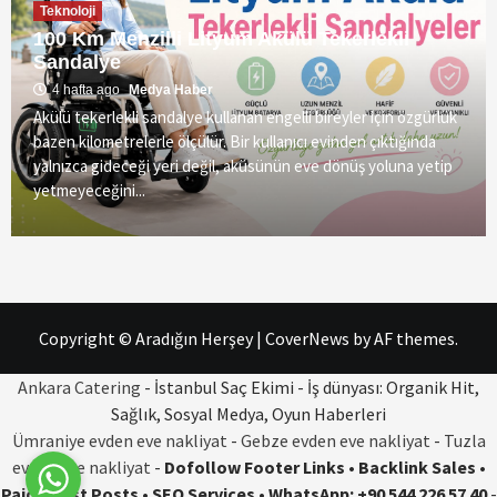
Teknoloji
100 Km Menzilli Lityum Akülü Tekerlekli
Sandalye
4 hafta ago
Medya Haber
Akülü tekerlekli sandalye kullanan engelli bireyler için özgürlük
bazen kilometrelerle ölçülür. Bir kullanıcı evinden çıktığında
yalnızca gideceği yeri değil, aküsünün eve dönüş yoluna yetip
yetmeyeceğini...
Copyright © Aradığın Herşey
|
CoverNews
by AF themes.
Ankara Catering
- İstanbul Saç Ekimi - İş dünyası: Organik Hit,
Sağlık, Sosyal Medya, Oyun Haberleri
Ümraniye evden eve nakliyat
-
Gebze evden eve nakliyat
-
Tuzla
evden eve nakliyat
-
Dofollow Footer Links • Backlink Sales •
Paid Guest Posts • SEO Services • WhatsApp: +90 544 226 57 40
-