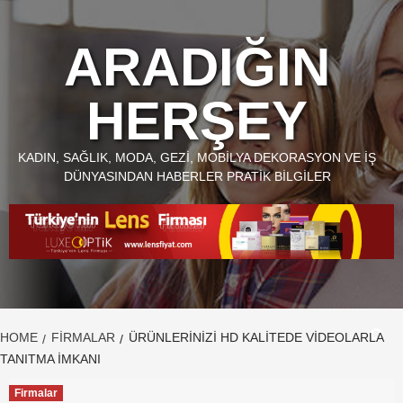
Skip
to
ARADIĞIN
content
HERŞEY
KADIN, SAĞLIK, MODA, GEZI, MOBILYA DEKORASYON VE İŞ
DÜNYASINDAN HABERLER PRATIK BILGILER
HOME
FIRMALAR
ÜRÜNLERINIZI HD KALITEDE VIDEOLARLA
TANITMA İMKANI
Firmalar