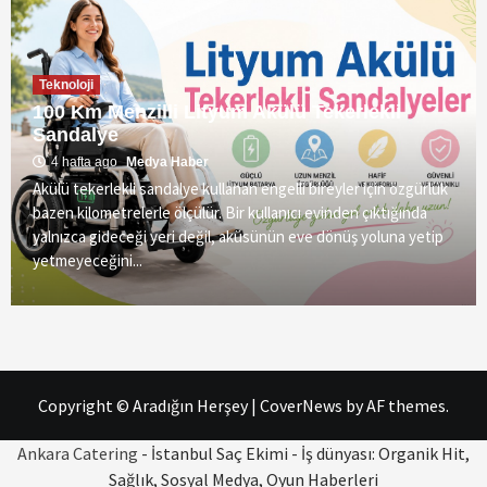
Teknoloji
100 Km Menzilli Lityum Akülü Tekerlekli
Sandalye
4 hafta ago
Medya Haber
Akülü tekerlekli sandalye kullanan engelli bireyler için özgürlük
bazen kilometrelerle ölçülür. Bir kullanıcı evinden çıktığında
yalnızca gideceği yeri değil, aküsünün eve dönüş yoluna yetip
yetmeyeceğini...
Copyright © Aradığın Herşey
|
CoverNews
by AF themes.
Ankara Catering
- İstanbul Saç Ekimi - İş dünyası: Organik Hit,
Sağlık, Sosyal Medya, Oyun Haberleri