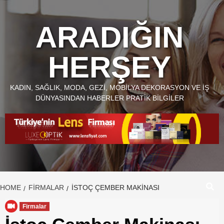
Skip
to
ARADIĞIN
content
HERŞEY
KADIN, SAĞLIK, MODA, GEZI, MOBILYA DEKORASYON VE İŞ
DÜNYASINDAN HABERLER PRATIK BILGILER
HOME
FIRMALAR
İSTOÇ ÇEMBER MAKINASI
Firmalar