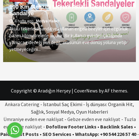
100 Km Menzilli Lityum Akülü Tekerlekli
Sandalye
4 hafta ago
Medya Haber
Akülü tekerlekli sandalye kullanan engelli bireyler için özgürlük
bazen kilometrelerle ölçülür. Bir kullanıcı evinden çıktığında
yalnızca gideceği yeri değil, aküsünün eve dönüş yoluna yetip
yetmeyeceğini...
Copyright © Aradığın Herşey
|
CoverNews
by AF themes.
Ankara Catering
- İstanbul Saç Ekimi - İş dünyası: Organik Hit,
Sağlık, Sosyal Medya, Oyun Haberleri
Ümraniye evden eve nakliyat
-
Gebze evden eve nakliyat
-
Tuzla
evden eve nakliyat
-
Dofollow Footer Links • Backlink Sales •
Paid Guest Posts • SEO Services • WhatsApp: +90 544 226 57 40
-