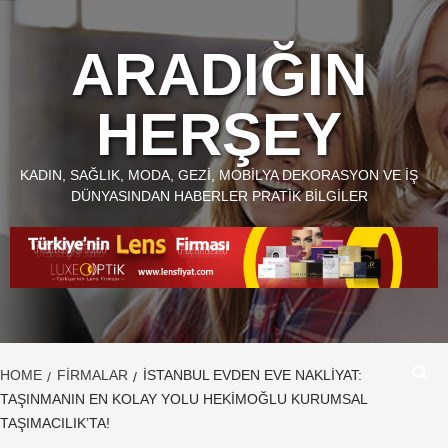
Skip
to
ARADIĞIN
content
HERŞEY
KADIN, SAĞLIK, MODA, GEZI, MOBILYA DEKORASYON VE İŞ
DÜNYASINDAN HABERLER PRATIK BILGILER
HOME
FIRMALAR
İSTANBUL EVDEN EVE NAKLIYAT:
TAŞINMANIN EN KOLAY YOLU HEKIMOĞLU KURUMSAL
TAŞIMACILIK’TA!