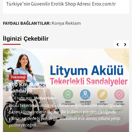
Türkiye’nin Güvenilir Erotik Shop Adresi: Erox.com.tr
FAYDALI BAĞLANTILAR:
Konya Reklam
İlginizi Çekebilir
Teknoloji
100 Km Menzilli Lityum Akülü Tekerlekli
Sandalye
4 hafta ago
Medya Haber
Akülü tekerlekli sandalye kullanan engelli bireyler için özgürlük
bazen kilometrelerle ölçülür. Bir kullanıcı evinden çıktığında
yalnızca gideceği yeri değil, aküsünün eve dönüş yoluna yetip
yetmeyeceğini...