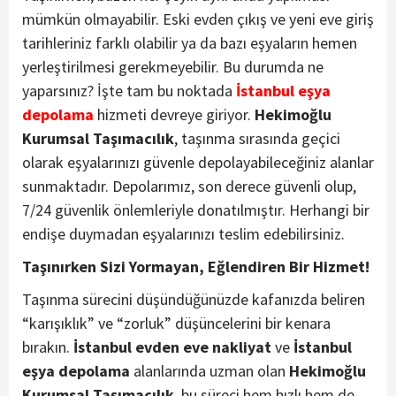
mümkün olmayabilir. Eski evden çıkış ve yeni eve giriş
tarihleriniz farklı olabilir ya da bazı eşyaların hemen
yerleştirilmesi gerekmeyebilir. Bu durumda ne
yaparsınız? İşte tam bu noktada
İstanbul eşya
depolama
hizmeti devreye giriyor.
Hekimoğlu
Kurumsal Taşımacılık
, taşınma sırasında geçici
olarak eşyalarınızı güvenle depolayabileceğiniz alanlar
sunmaktadır. Depolarımız, son derece güvenli olup,
7/24 güvenlik önlemleriyle donatılmıştır. Herhangi bir
endişe duymadan eşyalarınızı teslim edebilirsiniz.
Taşınırken Sizi Yormayan, Eğlendiren Bir Hizmet!
Taşınma sürecini düşündüğünüzde kafanızda beliren
“karışıklık” ve “zorluk” düşüncelerini bir kenara
bırakın.
İstanbul evden eve nakliyat
ve
İstanbul
eşya depolama
alanlarında uzman olan
Hekimoğlu
Kurumsal Taşımacılık
, bu süreci hem hızlı hem de