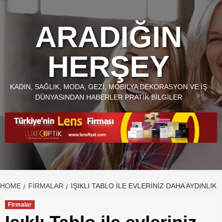
Skip
to
ARADIĞIN
content
HERŞEY
KADIN, SAĞLIK, MODA, GEZI, MOBILYA DEKORASYON VE İŞ
DÜNYASINDAN HABERLER PRATIK BILGILER
HOME
FIRMALAR
IŞIKLI TABLO ILE EVLERINIZ DAHA AYDINLIK
Firmalar