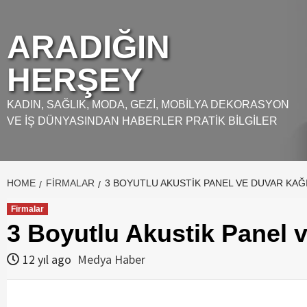
Skip
to
ARADIĞIN
content
HERŞEY
KADIN, SAĞLIK, MODA, GEZI, MOBILYA DEKORASYON
VE İŞ DÜNYASINDAN HABERLER PRATIK BILGILER
HOME
FIRMALAR
3 BOYUTLU AKUSTIK PANEL VE DUVAR KAĞ
Firmalar
3 Boyutlu Akustik Panel v
12 yıl ago
Medya Haber