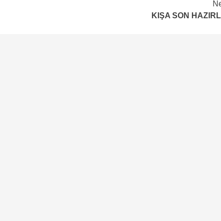
Ne
KIŞA SON HAZIRL
Teknoloji
Çevre Dostu Ulaşım Araçları
2 yıl ago
Medya Haber
Çevre dostu ulaşım araçları karbon ayak izinin
azaltılmasında önemli bir role sahiptir. Teknolojinin
ilerlemesi ve çevre bilincinin gelişmesiyle birlikte çe
dostu ulaşım araçları yaygınlaşmaya başlamıştır....