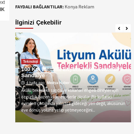
xt
FAYDALI BAĞLANTILAR:
Konya Reklam
IK
İlginizi Çekebilir
Teknoloji
100 Km Menzilli Lityum Akülü Tekerlekli
Sandalye
4 hafta ago
Medya Haber
Akülü tekerlekli sandalye kullanan engelli bireyler için
özgürlük bazen kilometrelerle ölçülür. Bir kullanıcı
vre
evinden çıktığında yalnızca gideceği yeri değil, aküsünün
eve dönüş yoluna yetip yetmeyeceğini...