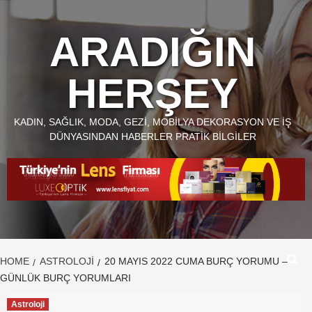
Skip
to
ARADIĞIN
content
HERŞEY
KADIN, SAĞLIK, MODA, GEZI, MOBILYA DEKORASYON VE İŞ
DÜNYASINDAN HABERLER PRATIK BILGILER
HOME
ASTROLOJI
20 MAYIS 2022 CUMA BURÇ YORUMU –
GÜNLÜK BURÇ YORUMLARI
Astroloji