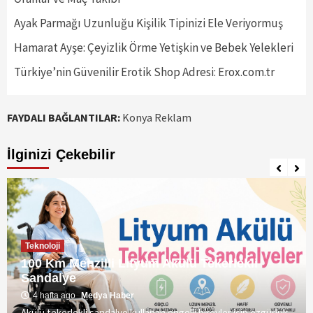
Ayak Parmağı Uzunluğu Kişilik Tipinizi Ele Veriyormuş
Hamarat Ayşe: Çeyizlik Örme Yetişkin ve Bebek Yelekleri
Türkiye’nin Güvenilir Erotik Shop Adresi: Erox.com.tr
FAYDALI BAĞLANTILAR:
Konya Reklam
İlginizi Çekebilir
Teknoloji
100 Km Menzilli Lityum Akülü Tekerlekli
Sandalye
4 hafta ago
Medya Haber
Akülü tekerlekli sandalye kullanan engelli bireyler için özgürlük