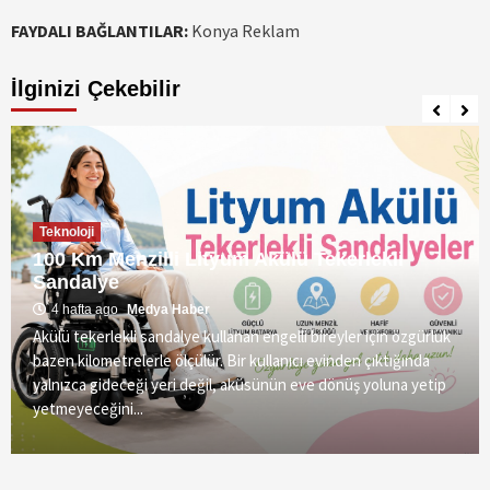
FAYDALI BAĞLANTILAR:
Konya Reklam
İlginizi Çekebilir
Teknoloji
100 Km Menzilli Lityum Akülü Tekerlekli
Sandalye
4 hafta ago
Medya Haber
Akülü tekerlekli sandalye kullanan engelli bireyler için özgürlük
bazen kilometrelerle ölçülür. Bir kullanıcı evinden çıktığında
yalnızca gideceği yeri değil, aküsünün eve dönüş yoluna yetip
yetmeyeceğini...