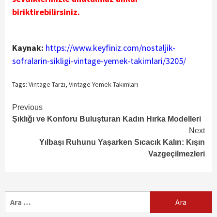
biriktirebilirsiniz.
Kaynak:
https://www.keyfiniz.com/nostaljik-
sofralarin-sikligi-vintage-yemek-takimlari/3205/
Tags:
Vintage Tarzı
,
Vintage Yemek Takımları
Continue
Previous
Şıklığı ve Konforu Buluşturan Kadın Hırka Modelleri
Reading
Next
Yılbaşı Ruhunu Yaşarken Sıcacık Kalın: Kışın
Vazgeçilmezleri
Arama: