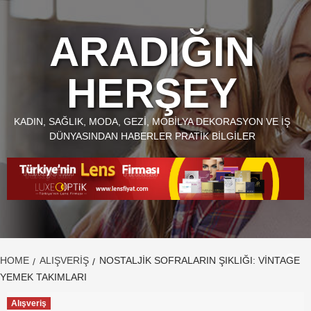
Skip
to
ARADIĞIN
content
HERŞEY
KADIN, SAĞLIK, MODA, GEZI, MOBILYA DEKORASYON VE İŞ
DÜNYASINDAN HABERLER PRATIK BILGILER
HOME
ALIŞVERIŞ
NOSTALJIK SOFRALARIN ŞIKLIĞI: VINTAGE
YEMEK TAKIMLARI
Alışveriş