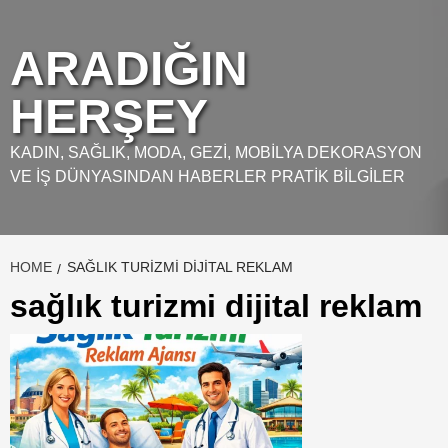
Skip
to
ARADIĞIN
content
HERŞEY
KADIN, SAĞLIK, MODA, GEZI, MOBILYA DEKORASYON
VE İŞ DÜNYASINDAN HABERLER PRATIK BILGILER
HOME
SAĞLIK TURIZMI DIJITAL REKLAM
sağlık turizmi dijital reklam