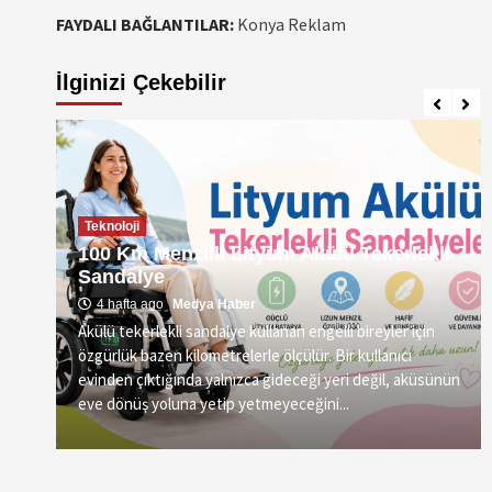
FAYDALI BAĞLANTILAR:
Konya Reklam
İlginizi Çekebilir
Teknoloji
100 Km Menzilli Lityum Akülü Tekerlekli
Sandalye
4 hafta ago
Medya Haber
Akülü tekerlekli sandalye kullanan engelli bireyler için
özgürlük bazen kilometrelerle ölçülür. Bir kullanıcı
vre
evinden çıktığında yalnızca gideceği yeri değil, aküsünün
eve dönüş yoluna yetip yetmeyeceğini...