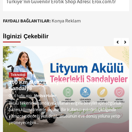
Türkiye’nin Güvenilir Erotik Shop Adresi: Erox.com.tr
FAYDALI BAĞLANTILAR:
Konya Reklam
İlginizi Çekebilir
Teknoloji
100 Km Menzilli Lityum Akülü Tekerlekli
Sandalye
4 hafta ago
Medya Haber
Akülü tekerlekli sandalye kullanan engelli bireyler için özgürlük
bazen kilometrelerle ölçülür. Bir kullanıcı evinden çıktığında
yalnızca gideceği yeri değil, aküsünün eve dönüş yoluna yetip
yetmeyeceğini...