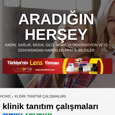
Skip
to
ARADIĞIN
content
HERŞEY
KADIN, SAĞLIK, MODA, GEZI, MOBILYA DEKORASYON VE İŞ
DÜNYASINDAN HABERLER PRATIK BILGILER
HOME
KLINIK TANITIM ÇALIŞMALARI
klinik tanıtım çalışmaları