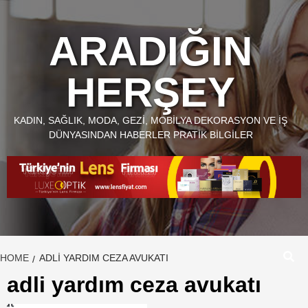
Skip
to
ARADIĞIN
content
HERŞEY
KADIN, SAĞLIK, MODA, GEZI, MOBILYA DEKORASYON VE İŞ
DÜNYASINDAN HABERLER PRATIK BILGILER
HOME
ADLI YARDIM CEZA AVUKATI
adli yardım ceza avukatı