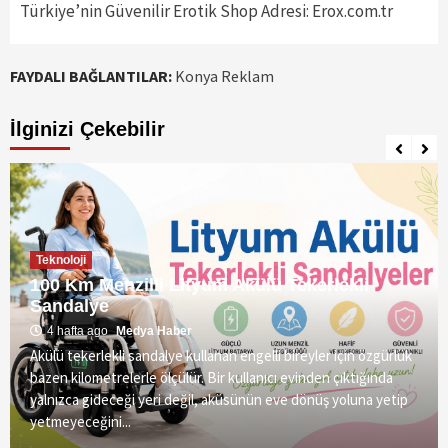
Türkiye’nin Güvenilir Erotik Shop Adresi: Erox.com.tr
FAYDALI BAĞLANTILAR:
Konya Reklam
İlginizi Çekebilir
Teknoloji
100 Km Menzilli Lityum Akülü Tekerlekli
Sandalye
4 hafta ago
Medya Haber
Akülü tekerlekli sandalye kullanan engelli bireyler için özgürlük
bazen kilometrelerle ölçülür. Bir kullanıcı evinden çıktığında
yalnızca gideceği yeri değil, aküsünün eve dönüş yoluna yetip
yetmeyeceğini...