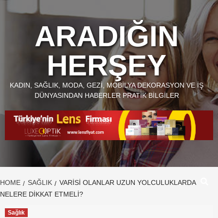
Skip
to
ARADIĞIN
content
HERŞEY
KADIN, SAĞLIK, MODA, GEZI, MOBILYA DEKORASYON VE İŞ
DÜNYASINDAN HABERLER PRATIK BILGILER
HOME
SAĞLIK
VARISI OLANLAR UZUN YOLCULUKLARDA
NELERE DIKKAT ETMELI?
Sağlık