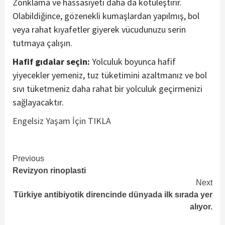
Zonklama ve hassasiyeti daha da kötüleştirir.
Olabildiğince, gözenekli kumaşlardan yapılmış, bol
veya rahat kıyafetler giyerek vücudunuzu serin
tutmaya çalışın.
Hafif gıdalar seçin:
Yolculuk boyunca hafif
yiyecekler yemeniz, tuz tüketimini azaltmanız ve bol
sıvı tüketmeniz daha rahat bir yolculuk geçirmenizi
sağlayacaktır.
Engelsiz Yaşam İçin TIKLA
Continue
Previous
Revizyon rinoplasti
Reading
Next
Türkiye antibiyotik direncinde dünyada ilk sırada yer
alıyor.