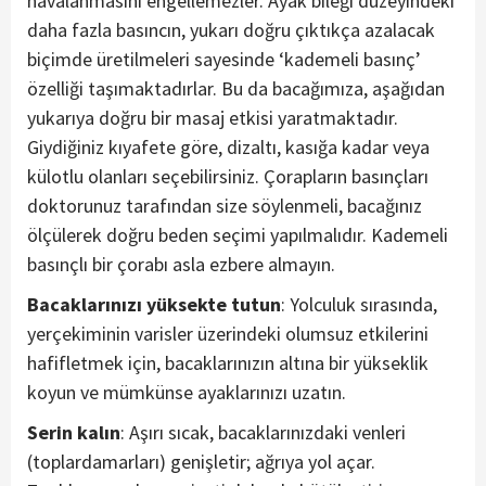
havalanmasını engellemezler. Ayak bileği düzeyindeki
daha fazla basıncın, yukarı doğru çıktıkça azalacak
biçimde üretilmeleri sayesinde ‘kademeli basınç’
özelliği taşımaktadırlar. Bu da bacağımıza, aşağıdan
yukarıya doğru bir masaj etkisi yaratmaktadır.
Giydiğiniz kıyafete göre, dizaltı, kasığa kadar veya
külotlu olanları seçebilirsiniz. Çorapların basınçları
doktorunuz tarafından size söylenmeli, bacağınız
ölçülerek doğru beden seçimi yapılmalıdır. Kademeli
basınçlı bir çorabı asla ezbere almayın.
Bacaklarınızı yüksekte tutun
: Yolculuk sırasında,
yerçekiminin varisler üzerindeki olumsuz etkilerini
hafifletmek için, bacaklarınızın altına bir yükseklik
koyun ve mümkünse ayaklarınızı uzatın.
Serin kalın
: Aşırı sıcak, bacaklarınızdaki venleri
(toplardamarları) genişletir; ağrıya yol açar.