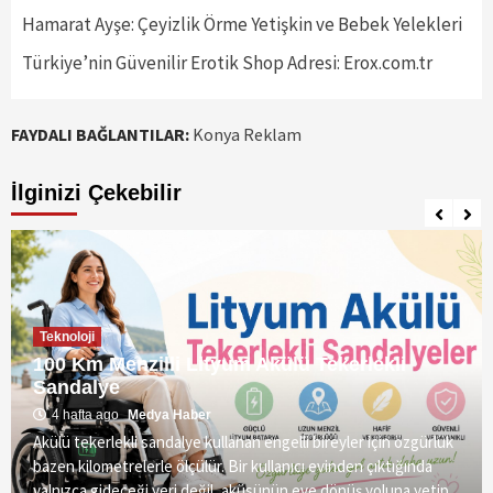
Hamarat Ayşe: Çeyizlik Örme Yetişkin ve Bebek Yelekleri
Türkiye’nin Güvenilir Erotik Shop Adresi: Erox.com.tr
FAYDALI BAĞLANTILAR:
Konya Reklam
İlginizi Çekebilir
Teknoloji
100 Km Menzilli Lityum Akülü Tekerlekli
Sandalye
4 hafta ago
Medya Haber
Akülü tekerlekli sandalye kullanan engelli bireyler için özgürlük
bazen kilometrelerle ölçülür. Bir kullanıcı evinden çıktığında
yalnızca gideceği yeri değil, aküsünün eve dönüş yoluna yetip